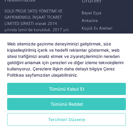
Ürünler
SOLD PROJE SATIŞ YÖNETİMİ VE
Beyaz Eşya
GAYRİMENKUL İNŞAAT TİCARET
Ankastre
LİMİTED ŞİRKETİ olarak 2014
Küçük Ev Aletleri
yılında İzmir’de kurulduk. 2017 yılı
itibariyle “Mutlu Yapılar, Mutlu
Klimalar
Hayatlar.” sloganıyla konut projesi
Su Sebilleri
Web sitemizde gezinme deneyiminizi geliştirmek, size
tasarlamaya başladık. Şuanda,
kişiselleştirilmiş içerik ve hedefli reklamlar göstermek, web
50.000 m2 büyüklüğünde devasa
sitesi trafiğimizi analiz etmek ve ziyaretçilerimizin nereden
bir bahçede tüm ihtiyaçları
geldiğini anlamak için çerezleri ve diğer izleme teknolojilerini
düşünülmüş 95 konutluk bir yaşam
kullanıyoruz. Çerezlere ilişkin daha detaylı bilgiye Çerez
alanı içerisinde; “Hayat Foça”
Politikası sayfamızdan ulaşabilirsiniz.
projemiz hayata geçmiştir. Bu
projemiz ile ilgili bilgileri
Tümünü Kabul Et
www.hayatfoca.com sayfasında
görebilirsiniz.
Tümünü Reddet
Copyright © 2025 Tüm Hakları Saklıdır.
Tercihleri Düzenle