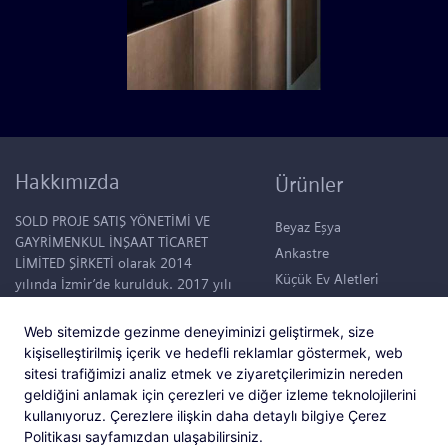
Hakkımızda
Ürünler
SOLD PROJE SATIŞ YÖNETİMİ VE
Beyaz Eşya
GAYRİMENKUL İNŞAAT TİCARET
Ankastre
LİMİTED ŞİRKETİ olarak 2014
Küçük Ev Aletleri
yılında İzmir’de kurulduk. 2017 yılı
itibariyle “Mutlu Yapılar, Mutlu
Klimalar
Hayatlar.” sloganıyla konut projesi
Su Sebilleri
Web sitemizde gezinme deneyiminizi geliştirmek, size
tasarlamaya başladık. Şuanda,
kişiselleştirilmiş içerik ve hedefli reklamlar göstermek, web
50.000 m2 büyüklüğünde devasa
sitesi trafiğimizi analiz etmek ve ziyaretçilerimizin nereden
bir bahçede tüm ihtiyaçları
geldiğini anlamak için çerezleri ve diğer izleme teknolojilerini
düşünülmüş 95 konutluk bir yaşam
kullanıyoruz. Çerezlere ilişkin daha detaylı bilgiye Çerez
alanı içerisinde; “Hayat Foça”
Politikası sayfamızdan ulaşabilirsiniz.