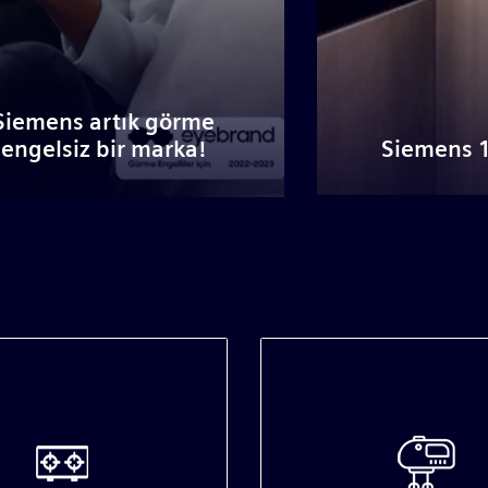
görme
arka!
Siemens 175 yaşında!