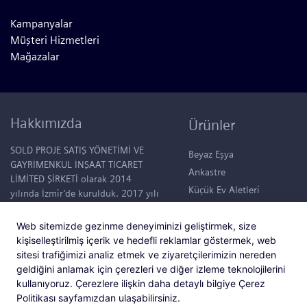
Kampanyalar
Müşteri Hizmetleri
Mağazalar
Hakkımızda
Ürünler
SOLD PROJE SATIŞ YÖNETİMİ VE
Beyaz Eşya
GAYRİMENKUL İNŞAAT TİCARET
Ankastre
LİMİTED ŞİRKETİ olarak 2014
Küçük Ev Aletleri
yılında İzmir’de kurulduk. 2017 yılı
itibariyle “Mutlu Yapılar, Mutlu
Klimalar
Hayatlar.” sloganıyla konut projesi
Su Sebilleri
Web sitemizde gezinme deneyiminizi geliştirmek, size
tasarlamaya başladık. Şuanda,
kişiselleştirilmiş içerik ve hedefli reklamlar göstermek, web
50.000 m2 büyüklüğünde devasa
sitesi trafiğimizi analiz etmek ve ziyaretçilerimizin nereden
bir bahçede tüm ihtiyaçları
geldiğini anlamak için çerezleri ve diğer izleme teknolojilerini
düşünülmüş 95 konutluk bir yaşam
kullanıyoruz. Çerezlere ilişkin daha detaylı bilgiye Çerez
alanı içerisinde; “Hayat Foça”
Politikası sayfamızdan ulaşabilirsiniz.