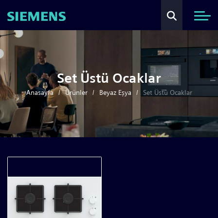
Set Üstü Ocaklar
Anasayfa
Ürünler
Beyaz Eşya
Set Üstü Ocaklar