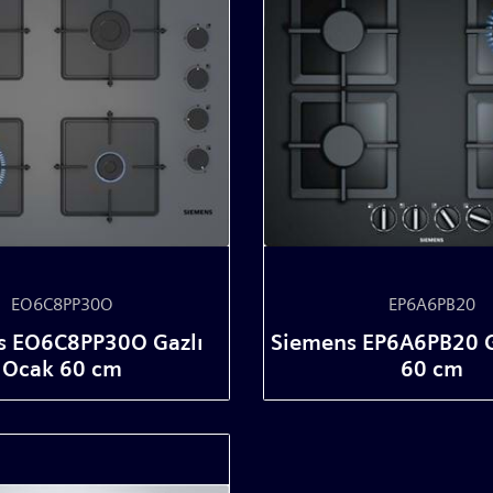
EO6C8PP30O
EP6A6PB20
s EO6C8PP30O Gazlı
Siemens EP6A6PB20 G
Ocak 60 cm
60 cm