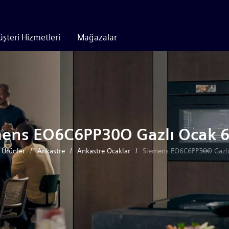
şteri Hizmetleri
Mağazalar
ens EO6C6PP30O Gazlı Ocak 
Ürünler
Ankastre
Ankastre Ocaklar
Siemens EO6C6PP30O Gazlı