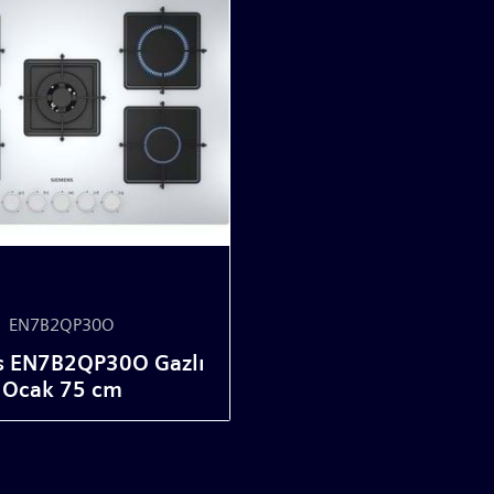
EN7B2QP30O
s EN7B2QP30O Gazlı
Ocak 75 cm