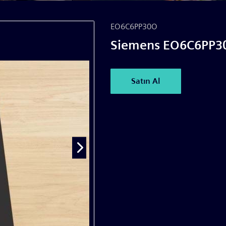
EO6C6PP30O
Siemens EO6C6PP30
Satın Al