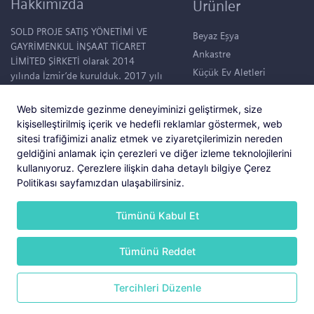
Hakkımızda
Ürünler
SOLD PROJE SATIŞ YÖNETİMİ VE
Beyaz Eşya
GAYRİMENKUL İNŞAAT TİCARET
Ankastre
LİMİTED ŞİRKETİ olarak 2014
Küçük Ev Aletleri
yılında İzmir’de kurulduk. 2017 yılı
itibariyle “Mutlu Yapılar, Mutlu
Klimalar
Hayatlar.” sloganıyla konut projesi
Su Sebilleri
Web sitemizde gezinme deneyiminizi geliştirmek, size
tasarlamaya başladık. Şuanda,
kişiselleştirilmiş içerik ve hedefli reklamlar göstermek, web
50.000 m2 büyüklüğünde devasa
sitesi trafiğimizi analiz etmek ve ziyaretçilerimizin nereden
bir bahçede tüm ihtiyaçları
geldiğini anlamak için çerezleri ve diğer izleme teknolojilerini
düşünülmüş 95 konutluk bir yaşam
kullanıyoruz. Çerezlere ilişkin daha detaylı bilgiye Çerez
alanı içerisinde; “Hayat Foça”
Politikası sayfamızdan ulaşabilirsiniz.
projemiz hayata geçmiştir. Bu
projemiz ile ilgili bilgileri
Tümünü Kabul Et
www.hayatfoca.com sayfasında
görebilirsiniz.
Tümünü Reddet
Copyright © 2025 Tüm Hakları Saklıdır.
Tercihleri Düzenle