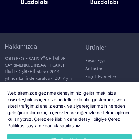
Buzdolabı
Buzdolabı
Hakkımızda
Ürünler
SOLD PROJE SATIŞ YÖNETİMİ VE
Beyaz Eşya
GAYRİMENKUL İNŞAAT TİCARET
Ankastre
LİMİTED ŞİRKETİ olarak 2014
Küçük Ev Aletleri
yılında İzmir’de kurulduk. 2017 yılı
itibariyle “Mutlu Yapılar, Mutlu
Klimalar
Hayatlar.” sloganıyla konut projesi
Su Sebilleri
Web sitemizde gezinme deneyiminizi geliştirmek, size
tasarlamaya başladık. Şuanda,
kişiselleştirilmiş içerik ve hedefli reklamlar göstermek, web
50.000 m2 büyüklüğünde devasa
sitesi trafiğimizi analiz etmek ve ziyaretçilerimizin nereden
bir bahçede tüm ihtiyaçları
geldiğini anlamak için çerezleri ve diğer izleme teknolojilerini
düşünülmüş 95 konutluk bir yaşam
kullanıyoruz. Çerezlere ilişkin daha detaylı bilgiye Çerez
alanı içerisinde; “Hayat Foça”
Politikası sayfamızdan ulaşabilirsiniz.
projemiz hayata geçmiştir. Bu
projemiz ile ilgili bilgileri