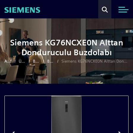
Siemens KG76NCXE0N Alttan
Donduruculu Buzdolabı
Anasayfa
Ürünler
Beyaz Eşya
Buzdolapları
Siemens KG76NCXE0N Alttan Donduruculu Buzdolabı