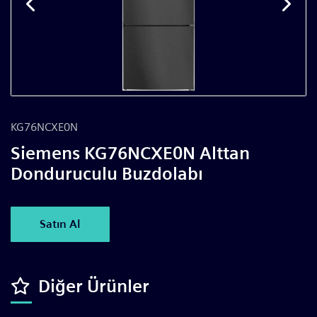
KG76NCXE0N
Siemens KG76NCXE0N Alttan
Donduruculu Buzdolabı
Satın Al
Diğer Ürünler