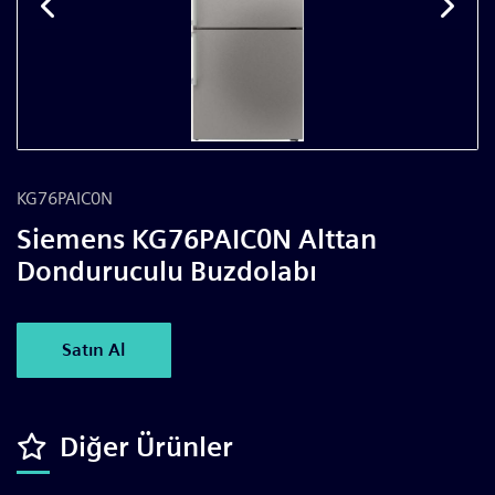
KG76PAIC0N
Siemens KG76PAIC0N Alttan
Donduruculu Buzdolabı
Satın Al
Diğer Ürünler