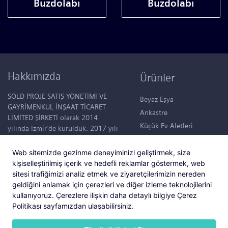
Buzdolabı
Buzdolabı
Hakkımızda
Ürünler
SOLD PROJE SATIŞ YÖNETİMİ VE
Beyaz Eşya
GAYRİMENKUL İNŞAAT TİCARET
Ankastre
LİMİTED ŞİRKETİ olarak 2014
Küçük Ev Aletleri
yılında İzmir’de kurulduk. 2017 yılı
itibariyle “Mutlu Yapılar, Mutlu
Klimalar
Hayatlar.” sloganıyla konut projesi
Su Sebilleri
Web sitemizde gezinme deneyiminizi geliştirmek, size
tasarlamaya başladık. Şuanda,
kişiselleştirilmiş içerik ve hedefli reklamlar göstermek, web
50.000 m2 büyüklüğünde devasa
sitesi trafiğimizi analiz etmek ve ziyaretçilerimizin nereden
bir bahçede tüm ihtiyaçları
geldiğini anlamak için çerezleri ve diğer izleme teknolojilerini
düşünülmüş 95 konutluk bir yaşam
kullanıyoruz. Çerezlere ilişkin daha detaylı bilgiye Çerez
alanı içerisinde; “Hayat Foça”
Politikası sayfamızdan ulaşabilirsiniz.
projemiz hayata geçmiştir. Bu
projemiz ile ilgili bilgileri