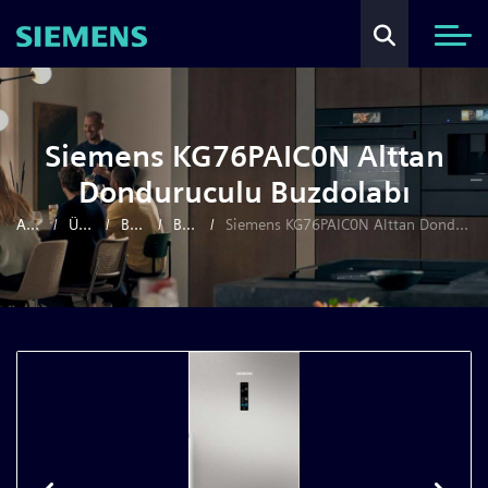
Siemens KG76PAIC0N Alttan
Donduruculu Buzdolabı
Anasayfa
Ürünler
Beyaz Eşya
Buzdolapları
Siemens KG76PAIC0N Alttan Donduruculu Buzdolabı