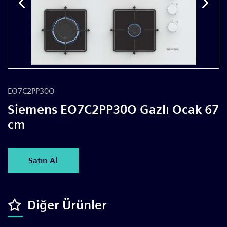
EO7C2PP30O
Siemens EO7C2PP30O Gazlı Ocak 67
cm
Satın Al
Diğer Ürünler