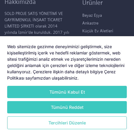
Hakkımızda
Ürünler
SOLD PROJE SATIŞ YÖNETİMİ VE
Beyaz Eşya
GAYRİMENKUL İNŞAAT TİCARET
Ankastre
LİMİTED ŞİRKETİ olarak 2014
Küçük Ev Aletleri
yılında İzmir’de kurulduk. 2017 yılı
itibariyle “Mutlu Yapılar, Mutlu
Klimalar
Hayatlar.” sloganıyla konut projesi
Su Sebilleri
Web sitemizde gezinme deneyiminizi geliştirmek, size
tasarlamaya başladık. Şuanda,
kişiselleştirilmiş içerik ve hedefli reklamlar göstermek, web
50.000 m2 büyüklüğünde devasa
sitesi trafiğimizi analiz etmek ve ziyaretçilerimizin nereden
bir bahçede tüm ihtiyaçları
geldiğini anlamak için çerezleri ve diğer izleme teknolojilerini
düşünülmüş 95 konutluk bir yaşam
kullanıyoruz. Çerezlere ilişkin daha detaylı bilgiye Çerez
alanı içerisinde; “Hayat Foça”
Politikası sayfamızdan ulaşabilirsiniz.
projemiz hayata geçmiştir. Bu
projemiz ile ilgili bilgileri
Tümünü Kabul Et
www.hayatfoca.com sayfasında
görebilirsiniz.
Tümünü Reddet
Copyright © 2025 Tüm Hakları Saklıdır.
Tercihleri Düzenle