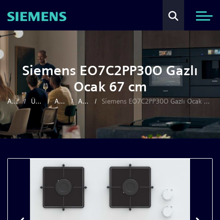
Siemens EO7C2PP30O Gazlı
Ocak 67 cm
Anasayfa
Ürünler
Ankastre
Ankastre Ocaklar
Siemens EO7C2PP30O Gazlı Ocak 67 cm